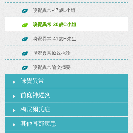
嗅覺異常-47歲L小姐
嗅覺異常-30歲C小姐
嗅覺異常-41歲H先生
嗅覺異常療效概論
嗅覺異常論文摘要
味覺異常
前庭神經炎
梅尼爾氏症
其他耳部疾患