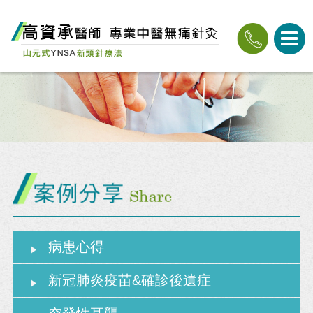
病患心得
新冠肺炎疫苗&確診後遺症