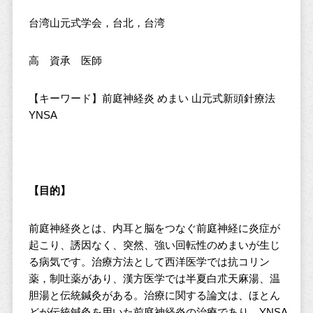
台湾山元式学会，台北，台湾
高 資承 医師
【キーワード】前庭神経炎 めまい 山元式新頭針療法
YNSA
【目的】
前庭神経炎とは、内耳と脳をつなぐ前庭神経に炎症が
起こり、誘因なく、突然、強い回転性のめまいが生じ
る病気です。治療方法として西洋医学では抗コリン
薬，制吐薬があり、漢方医学では半夏白朮天麻湯、温
胆湯と伝統鍼灸がある。治療に関する論文は、ほとん
どが伝統鍼灸を用いた前庭神経炎の治療であり、YNSA