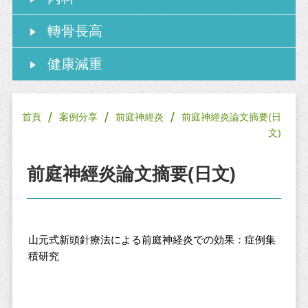
轉骨長高
健康減重
/
/
/
首頁
案例分享
前庭神經炎
前庭神經炎論文摘要(日
文)
前庭神經炎論文摘要(日文)
山元式新頭針療法による前庭神経炎での効果：症例集
積研究