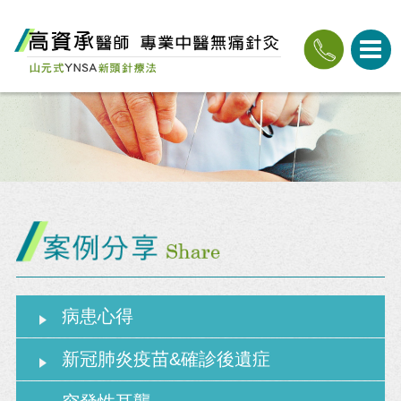
病患心得
新冠肺炎疫苗&確診後遺症