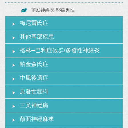
前庭神經炎-68歲男性
梅尼爾氏症
其他耳部疾患
格林─巴利症候群/多發性神經炎
帕金森氏症
中風後遺症
原發性顫抖
三叉神經痛
顏面神經麻痺