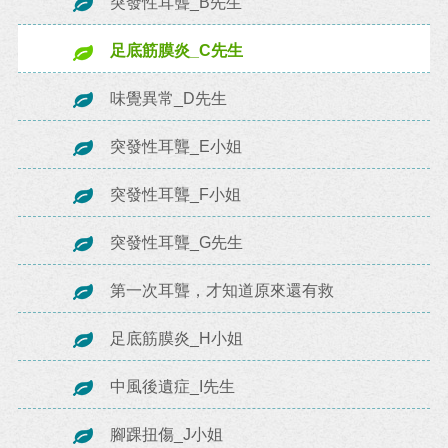
突發性耳聾_B先生
足底筋膜炎_C先生
味覺異常_D先生
突發性耳聾_E小姐
突發性耳聾_F小姐
突發性耳聾_G先生
第一次耳聾，才知道原來還有救
足底筋膜炎_H小姐
中風後遺症_I先生
腳踝扭傷_J小姐