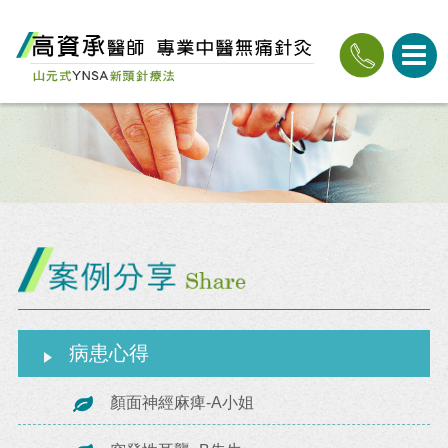
病患心得
顏面神經麻痺-A小姐