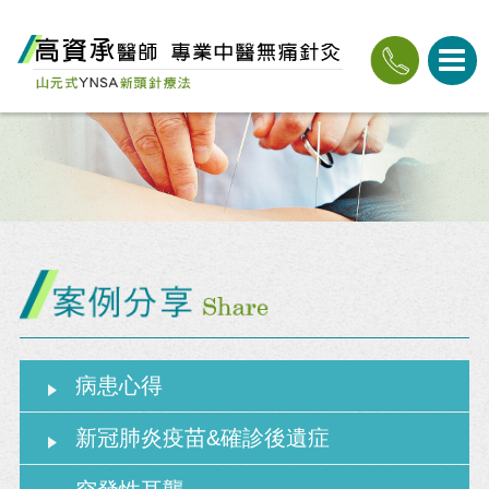
病患心得
新冠肺炎疫苗&確診後遺症