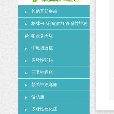
其他耳部疾患
格林─巴利症候群/多發性神經
炎
帕金森氏症
中風後遺症
原發性顫抖
三叉神經痛
顏面神經麻痺
偏頭痛
多發性硬化症