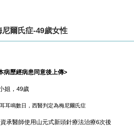
梅尼爾氏症-49歲女性
本病歷經病患同意後上傳>
小姐，49歲
耳耳鳴數日，西醫判定為梅尼爾氏症
高資承醫師使用山元式新頭針療法治療6次後