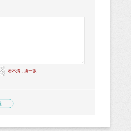
看不清，換一張
除