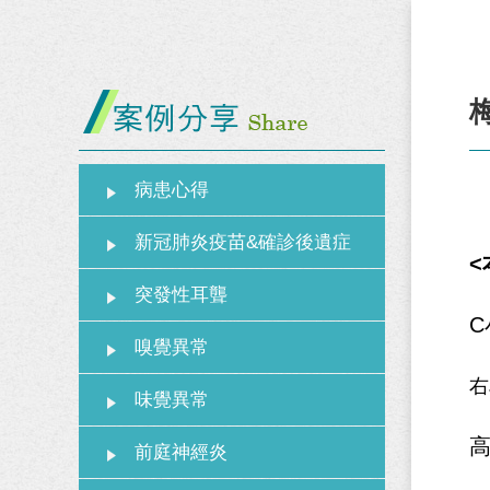
病患心得
新冠肺炎疫苗&確診後遺症
<
突發性耳聾
C
嗅覺異常
右
味覺異常
前庭神經炎