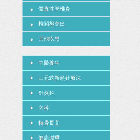
僵直性脊椎炎
椎間盤突出
其他疾患
中醫養生
山元式新頭針療法
針灸科
內科
轉骨長高
健康減重