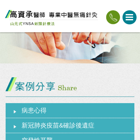
病患心得
新冠肺炎疫苗&確診後遺症