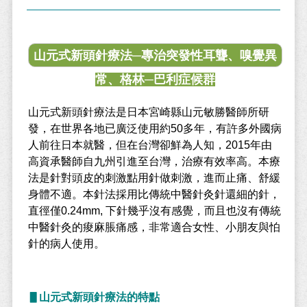
山元式新頭針療法─專治突發性耳聾、嗅覺異
常、格林─巴利症候群
山元式新頭針療法是日本宮崎縣山元敏勝醫師所研
發，在世界各地已廣泛使用約50多年，有許多外國病
人前往日本就醫，但在台灣卻鮮為人知，2015年由
高資承醫師自九州引進至台灣，治療有效率高。本療
法是針對頭皮的刺激點用針做刺激，進而止痛、舒緩
身體不適。本針法採用比傳統中醫針灸針還細的針，
直徑僅0.24mm, 下針幾乎沒有感覺，而且也沒有傳統
中醫針灸的痠麻脹痛感，非常適合女性、小朋友與怕
針的病人使用。
▋山元式新頭針療法的特點