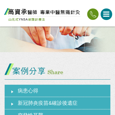
病患心得
新冠肺炎疫苗&確診後遺症