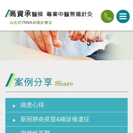
病患心得
新冠肺炎疫苗&確診後遺症