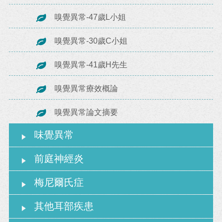
嗅覺異常-47歲L小姐
嗅覺異常-30歲C小姐
嗅覺異常-41歲H先生
嗅覺異常療效概論
嗅覺異常論文摘要
味覺異常
前庭神經炎
梅尼爾氏症
其他耳部疾患