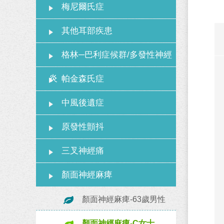
梅尼爾氏症
其他耳部疾患
格林─巴利症候群/多發性神經
炎
帕金森氏症
中風後遺症
原發性顫抖
三叉神經痛
顏面神經麻痺
顏面神經麻痺-63歲男性
顏面神經麻痺-C女士