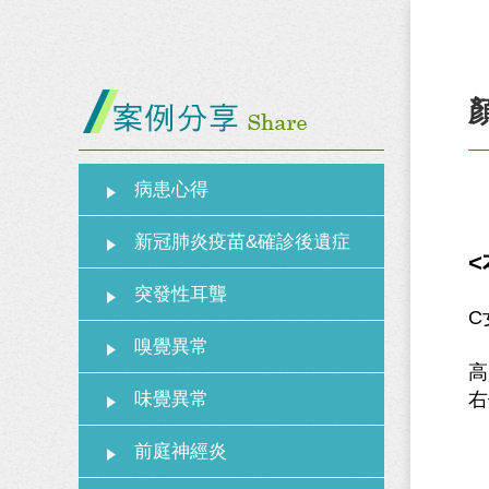
病患心得
新冠肺炎疫苗&確診後遺症
突發性耳聾
C
嗅覺異常
高
味覺異常
右
前庭神經炎