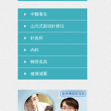
中醫養生
山元式新頭針療法
針灸科
內科
轉骨長高
健康減重