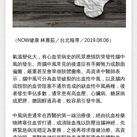
（NOW健康 林雁茹／台北報導／2019.08.06）
氣溫變化大，有心血管病史的民眾應慎防突發性腦中
風的發生。而腦中風常見的後遺症有手腳無力或顏面
偏癱，嚴重甚至會單側肢體癱瘓。高資承中醫師表
示，腦中風可分為血管破裂的出血性中風，以及腦內
或頸部的血管阻塞不通所造成的缺血性中風兩種，後
者發生率佔多數，通常患有高血壓、心臟病、糖尿病
或肥胖、膽固醇過高者，較容易引發中風。
中風病患通常在西醫的第一線治療後，經由抗血栓藥
物將塞住血管打通，或清除血塊以防壓迫腦神經，先
將緊急病況穩定為要務，之後再尋求復健治療。高資