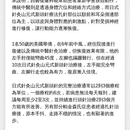
承說明，西醫復健科能幫助患者重新學會肢體動作，
傳統中醫則是透過身體穴位和經絡方式治療，而日式
針灸山元式新頭針療法扎針部位以額前和耳朵側邊部
位為主，以頭皮與身體對應的刺激點，針對受損神經
進行修復，讓行動能力逐漸恢復。
1名50歲的美國華僑，在6年前中風，經住院後進行
復健以及傳統中醫針灸治療，但恢復效果有限，他的
左手肘僅能彎曲45度，左腳也蹣跚難行。但在經過
10次日式針灸山元式新頭針治療後，左手能完全彎
曲、左腳行走也較為有力，復原漸入佳境。
日式針灸山元式新頭針的完整治療通常以2到3個療程
為單位，一個療程約6次，若病患無法每天報到，建
議每周至少2至3次，並持續進行頭針治療2到3個月
方能有所改善。另有部分帕金森氏症患者經過扎針治
療後，原本手抖、走路不穩的情況，也有顯著的進
步。