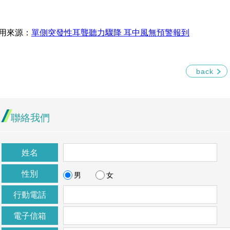
用來源：
單側突發性耳聾聽力驟降 耳中風無預警報到
back
聯絡我們
姓名
性別
男
女
行動電話
電子信箱