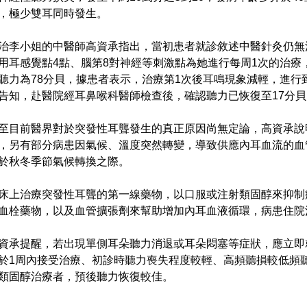
，極少雙耳同時發生。
治李小姐的中醫師高資承指出，當初患者就診敘述中醫針灸仍無
用耳感覺點4點、腦第8對神經等刺激點為她進行每周1次的治
聽力為78分貝，據患者表示，治療第1次後耳鳴現象減輕，進行
告知，赴醫院經耳鼻喉科醫師檢查後，確認聽力已恢復至17分
至目前醫界對於突發性耳聾發生的真正原因尚無定論，高資承說
，另有部分病患因氣候、溫度突然轉變，導致供應內耳血流的血
於秋冬季節氣候轉換之際。
床上治療突發性耳聾的第一線藥物，以口服或注射類固醇來抑制
血栓藥物，以及血管擴張劑來幫助增加內耳血液循環，病患住院
資承提醒，若出現單側耳朵聽力消退或耳朵悶塞等症狀，應立即
於1周內接受治療、初診時聽力喪失程度較輕、高頻聽損較低頻
類固醇治療者，預後聽力恢復較佳。