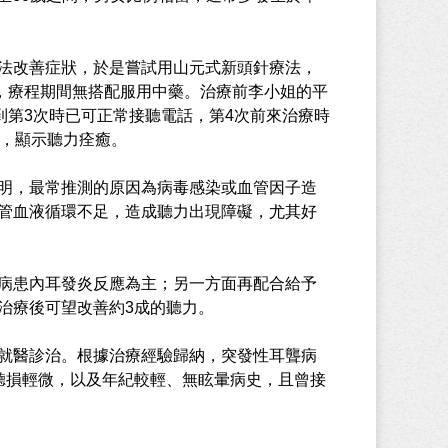
法改善症狀，於是嘗試用山元式新頭針療法，
療，療程期間無搭配服用中藥。治療前李小姐的平
到第3次時已可正常接聽電話，第4次前來治療時
貝，顯示聽力痊癒。
明，最常推測的原因為病毒感染或血管因子造
管血液循環不足，造成聽力出現障礙，尤其好
病患內耳發炎反應為主；另一方面再配合給予
治療後可望改善約3成的聽力。
就醫診治。根據治療經驗歸納，突發性耳聾病
聽損輕微，以及年紀較輕、無眩暈病史，且曾接