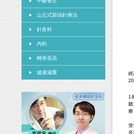
中醫養生
山元式新頭針療法
針灸科
內科
轉骨長高
健康減重
經
20
1
聽
療
突
音