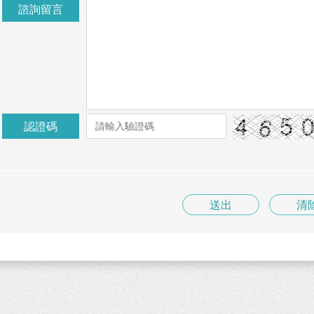
諮詢留言
認證碼
送出
清