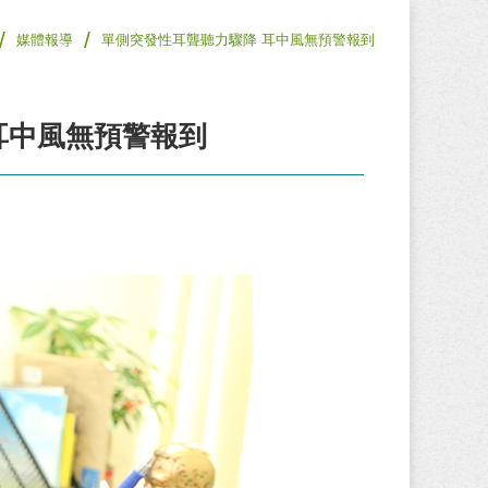
/
/
媒體報導
單側突發性耳聾聽力驟降 耳中風無預警報到
耳中風無預警報到