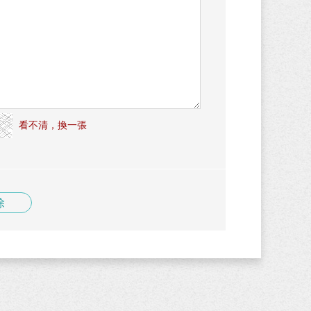
看不清，換一張
除