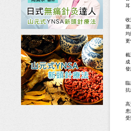
耳
收
選
均
更
截
成
發
臨
抗
高
患
受