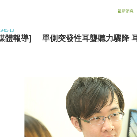
最新消息
19-03-13
[媒體報導]
單側突發性耳聾聽力驟降 