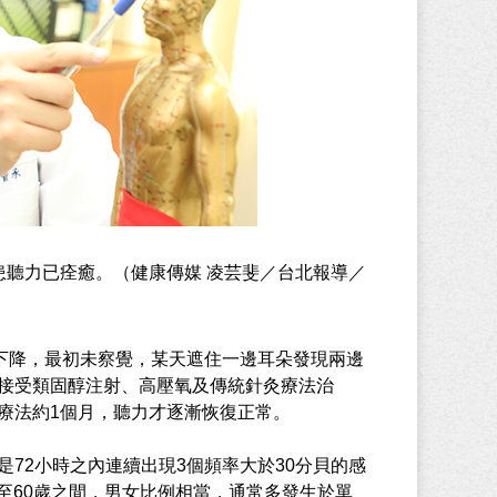
患聽力已痊癒。（健康傳媒 凌芸斐／台北報導／
速下降，最初未察覺，某天遮住一邊耳朵發現兩邊
接受類固醇注射、高壓氧及傳統針灸療法治
療法約1個月，聽力才逐漸恢復正常。
72小時之內連續出現3個頻率大於30分貝的感
0至60歲之間，男女比例相當，通常多發生於單