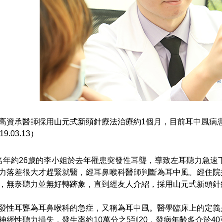
高資承醫師採用山元式新頭針療法治療約1個月，目前耳中風病
19.03.13）
名年約26歲的李小姐於去年罹患突發性耳聾，導致左耳聽力急
力落差很大才趕緊就醫，經耳鼻喉科醫師判斷為耳中風。經住院
，無奈聽力並無好轉跡象，直到經友人介紹，採用山元式新頭針
發性耳聾為耳鼻喉科的急症，又稱為耳中風。醫學臨床上的定義是
神經性聽力損失，發生率約10萬分之5到20，發病年齡多介於4